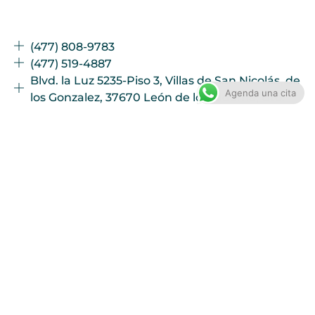
(477) 808-9783
(477) 519-4887
Blvd. la Luz 5235-Piso 3, Villas de San Nicolás, de
Agenda una cita
los Gonzalez, 37670 León de los Aldama, Gto.
Redes Sociales
Entradas recientes
Levantarse a Orinar Varias Veces en la Noche
Sensación de Vaciado Incompleto de la Vejiga
Urgencia Urinaria en Hombres
Todos los derechos reservados | Dr. Mauro
Geronimo Ambriz Meza