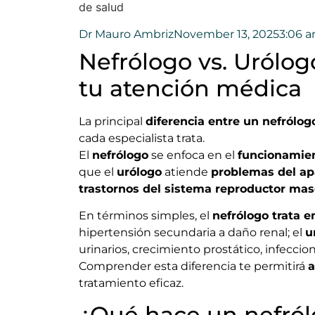
de salud
Dr Mauro Ambriz
November 13, 2025
3:06 
Nefrólogo vs. Urólog
tu atención médica
La principal
diferencia entre un nefrólog
cada especialista trata.
El
nefrólogo
se enfoca en el
funcionamien
que el
urólogo
atiende
problemas del ap
trastornos del sistema reproductor mas
En términos simples, el
nefrólogo trata 
hipertensión secundaria a daño renal; el
u
urinarios, crecimiento prostático, infeccio
Comprender esta diferencia te permitirá
a
tratamiento eficaz.
¿Qué hace un nefró